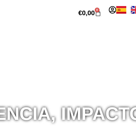
0
€
0,00
NCIA, IMPACT